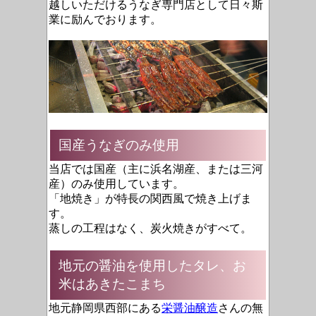
越しいただけるうなぎ専門店として
日々斯
業に励んでおります
。
国産うなぎのみ使用
当店では国産（主に浜名湖産、または三河
産）のみ使用しています。
「地焼き」が特長の関西風で焼き上げま
す。
蒸しの工程はなく、炭火焼きがすべて。
地元の醤油を使用したタレ、お
米はあきたこまち
地元静岡県西部にある
栄醤油醸造
さんの無