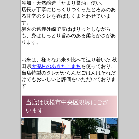
添加・天然醸造「たまり醤油」使い、
店長が丁寧にじっくりつくったとろみのあ
る甘辛のタレ
を香ばしくまとわせていま
す。
炭火の遠赤外線で皮はぱりっとしながら
も、身はしっとり旨みのある柔らかさがあ
ります。
お米は、様々なお米を比べて辿り着いた 秋
田県
大潟村のあきたこまち
を使っており、
当店特製のタレがからんだごはんはそれだ
けでもおいしいと評価をいただいておりま
す
当店は浜松市中央区蜆塚にござ
います