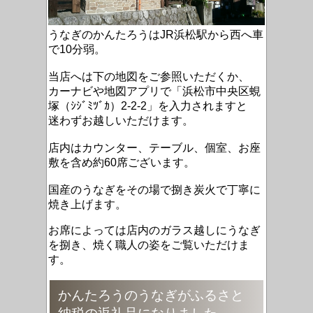
うなぎのかんたろうはJR浜松駅から西へ車
で10分弱。
当店へは下の地図をご参照いただくか、
カーナビや
地図アプリで「浜松市中央区蜆
塚（ｼｼﾞﾐﾂﾞｶ）2-2-2」を
入力されますと
迷わずお越しいただけます。
店内は
カウンター、テーブル、個室、お座
敷を含め約60席ございます。
国産のうなぎをその場で捌き炭火で丁寧に
焼き上げます。
お席によっては店内のガラス越しにうなぎ
を捌き、焼く職人の姿をご覧いただけま
す。
かんたろうのうなぎがふるさと