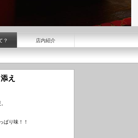
て？
店内紹介
し添え
夏。
！
っぱり味！！