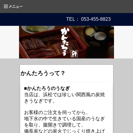
TEL： 053-455-8823
かんたろうって？
■
かんたろうのうなぎ
当
店は、浜松では珍しい関西風の炭焼
きうなぎです。
お客様のご注文を伺ってから、
地下水の中で生きている
国産のうなぎ
を取り、腹開きで調理して、
備長炭などの炭火でじっくり焼き上げ