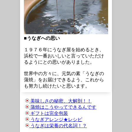
■
うなぎへの思い
１９７６年にうなぎ屋を始めるとき、
浜松で一番おいしいと言っていただけ
るように
との思いがありました。
世界中の方々に、
元気の素「うなぎの
蒲焼」をお届けできるよう、これから
も努力し続けたいと思います。
美味しさの秘密、大解剖！！
蒲焼はこうやってできるんです
ギフトは完全包装
うなぎアレンジ★レシピ
うなぎは栄養の代名詞！？