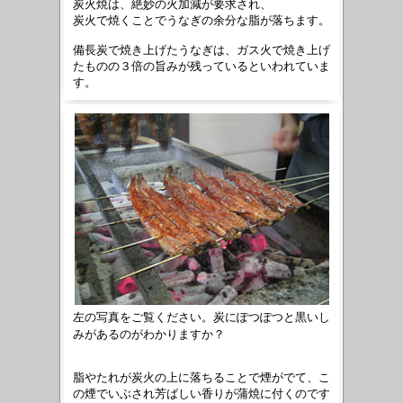
炭火焼は、絶妙の火加減が要求され、
炭火で焼くことでうなぎの余分な脂が落ちます。
備長炭で焼き上げたうなぎは、
ガス火で焼き上げ
たものの３倍の旨みが
残っていると
いわれていま
す。
左の写真をご覧ください。炭にぽつぽつと黒いし
みがあるのがわかりますか？
脂やたれが炭火の上に落ちることで煙がでて、こ
の煙でいぶされ芳ばしい香りが蒲焼に
付くのです