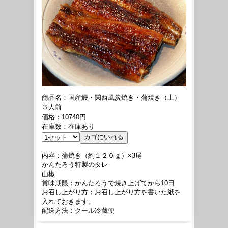
商品名：国産鰻・関西風炭焼き・蒲焼き（上）
３人前
価格：10740円
在庫数：在庫あり
内容：蒲焼き（約１２０ｇ）×3尾
かんたろう特製のタレ
山椒
賞味期限：かんたろうで焼き上げてから10日
お召し上がり方：お召し上がり方を書いた紙を
入れておきます。
配送方法：クール冷蔵便