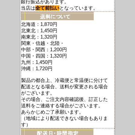
銀行振込があります。
当店は
全て前払い
となっています。
北海道：1,870円
北東北：1,450円
南東北：1,320円
関東・信越・北陸・
中部・関西：1,200円
中国・四国：1,320円
九州：1,450円
沖縄：1,720円
製品の都合上、冷蔵便と常温便に分けて
配送となる場合、送料が変更される場合
がございます。
その場合、ご注文内容確認後、訂正した
送料をご連絡する場合がございます。
あらかじめご了承願います。
（地域により配送できない場合もありま
す）